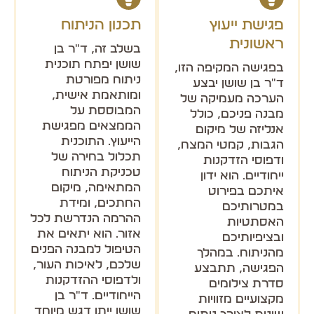
פגישת ייעוץ
תכנון הניתוח
ראשונית
בשלב זה, ד"ר בן
שושן יפתח תוכנית
בפגישה המקיפה הזו,
ניתוח מפורטת
ד"ר בן שושן יבצע
ומותאמת אישית,
הערכה מעמיקה של
המבוססת על
מבנה פניכם, כולל
הממצאים מפגישת
אנליזה של מיקום
הייעוץ. התוכנית
הגבות, קמטי המצח,
תכלול בחירה של
ודפוסי הזדקנות
טכניקת הניתוח
ייחודיים. הוא ידון
המתאימה, מיקום
איתכם בפירוט
החתכים, ומידת
במטרותיכם
ההרמה הנדרשת לכל
האסתטיות
אזור. הוא יתאים את
ובציפיותיכם
הטיפול למבנה הפנים
מהניתוח. במהלך
שלכם, לאיכות העור,
הפגישה, תתבצע
ולדפוסי ההזדקנות
סדרת צילומים
הייחודיים. ד"ר בן
מקצועיים מזוויות
שושן ייתן דגש מיוחד