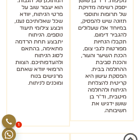
מקיפות. ד"ר בן שושן
המתוכנן של הגבות.
יספק רשימה מדויקת
הוא יעבור שוב על
של תרופות ותוספי
פרטי הניתוח, יוודא
תזונה שיש להפסיק,
שכל שאלותיכם נענו,
במיוחד אלו שעלולים
ויבצע צילומי תיעוד
להגביר דימום.
נוספים. הניתוח
תקבלו הנחיות
יתבצע תחת הרדמה
מפורטות לגבי צום,
מתאימה, בהתאם
הכנת השיער והעור,
לסוג הניתוח
והכנת סביבת
ולהעדפותיכם. הצוות
ההחלמה בבית.
הרפואי יוודא שאתם
הפסקת עישון היא
מרגישים בנוח
קריטית להצלחת
ומוכנים לניתוח.
הניתוח ולהחלמה
מיטבית, וד"ר בן
שושן ידגיש את
חשיבותה.
1