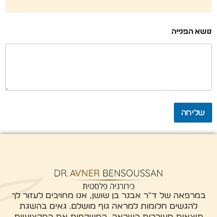
ט
נושא הפנייה
ל
פ
ו
ן
*
נ
ו
ש
א
שליחה
במרפאה של ד"ר אבנר בן שושן, אנו מחויבים לעזור לך
להגשים חלומות למראה גוף מושלם. גאים בהשגת
תוצאות מעוררות השראה, המשקפות את המקצועיות