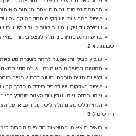
ניהול כאבים: כאבים באזור החזה ייתכנו וניתן
הפחתת נפיחות: נפיחות אחרי הניתוח היא תופ
טיפול בחבישות: יש לקיים תחלופה קבועה של 
שמירה על ניקיון: חשוב לשמור על ניקיון ויובש 
בדיקות תקופתיות: מומלץ לבצע ביקור רפואי 
שבועות 2-4
שיבוץ פעילויות: אפשר לחזור לשגרת פעילויות י
המנעות מפעילות מאומצת: יש להימנע ממאמצים פיזיים כבדים ע
לבישת חזייה תומכת: חשוב ללבוש חזייה תומ
טיפול בצלקות: יש לטפל בצלקות כדרך קבע על
עיסוי החזה: עיסוי עדין של האזור מומלץ לפי ה
הנחיות לשינה: מומלץ לישון על הגב או על ה
חודשים 3-6
רואים תוצאות: התוצאות הסופיות הופכות לנרא