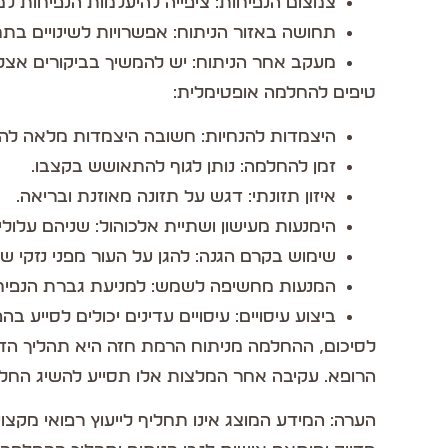
צמצום הנפיחות: ציפייה להיעלמות הנפיחות ל
תחושה באזור הניתוח: אפשרויות לשינויים בתח
מעקב אחר הניתוח: יש להמשיך בביקורים אצל 
טיפים להחלמה אופטימלית:
היצמדות להנחיות: חשובה היצמדות מלאה להנ
זמן להחלמה: נותן לגוף להתאושש בקצבו.
איזון תזונתי: דגש על תזונה מאוזנת ובריאה.
הימנעות מעישון ושתיית אלכוהול: שניהם עלו
שימוש בקרם הגנה: להגן על העור מפני נזקי ש
המנעות מחשיפה לשמש: למניעת גברת הנפיחו
ביצוע עיסויים: עיסויים עדינים יכולים לסייע 
לסיכום, ההחלמה מניתוח הרמת חזה היא תהליך הדר
הרופא. עקיבה אחר המלצות אלו תסייע להשיג החלמה
הערה: המידע המוצג אינו תחליף לייעוץ רפואי מקצ