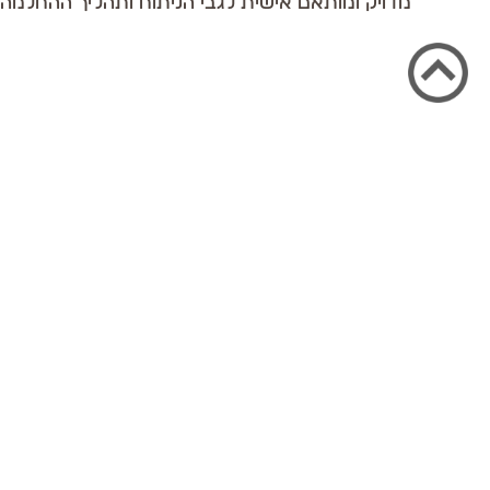
מדויק ומותאם אישית לגבי הניתוח ותהליך ההחלמה.
במרפאה של ד"ר אבנר בן שושן, אנו מחויבים לעזור לך ל
חלומות למראה גוף מושלם. גאים בהשגת תוצאות מעוררות
השראה, המשקפות את המקצועיות והאיכות שלנו.