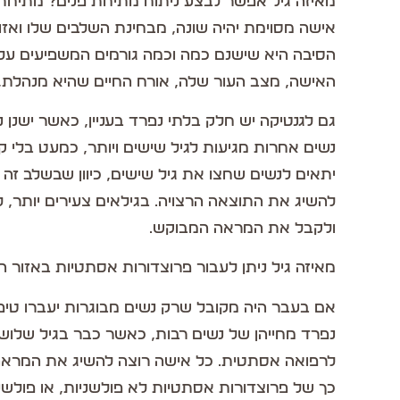
מאיזה גיל אפשר לבצע ניתוח מתיחת פנים? מתיחת פנ
אישה מסוימת יהיה שונה, מבחינת השלבים שלו ואזו
הסיבה היא שישנם כמה וכמה גורמים המשפיעים על
האישה, מצב העור שלה, אורח החיים שהיא מנהלת, 
גם לגנטיקה יש חלק בלתי נפרד בעניין, כאשר ישנן
נשים אחרות מגיעות לגיל שישים ויותר, כמעט בלי 
יתאים לנשים שחצו את גיל שישים, כיוון שבשלב זה י
להשיג את התוצאה הרצויה. בגילאים צעירים יותר, 
ולקבל את המראה המבוקש.
מאיזה גיל ניתן לעבור פרוצדורות אסתטיות באזור ה
אם בעבר היה מקובל שרק נשים מבוגרות יעברו טיפ
נפרד מחייהן של נשים רבות, כאשר כבר בגיל שלושי
לרפואה אסתטית. כל אישה רוצה להשיג את המראה הט
כך של פרוצדורות אסתטיות לא פולשניות, או פול