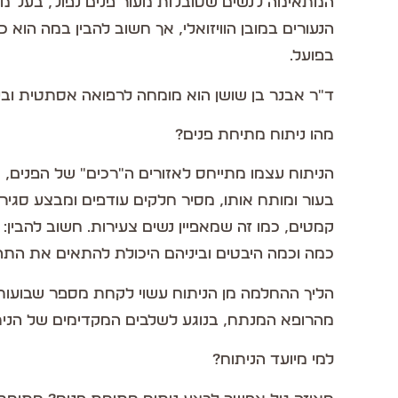
המתאימה לנשים שסובלות מעור פנים נפול, בעל מרא
הנעורים במובן הוויזואלי, אך חשוב להבין במה הוא
בפועל.
ד"ר אבנר בן שושן הוא מומחה לרפואה אסתטית ובעל 
מהו ניתוח מתיחת פנים?
הניתוח עצמו מתייחס לאזורים ה"רכים" של הפנים,
בעור ומותח אותו, מסיר חלקים עודפים ומבצע סג
קמטים, כמו זה שמאפיין נשים צעירות. חשוב להבין
כמה וכמה היבטים וביניהם היכולת להתאים את התהל
הליך ההחלמה מן הניתוח עשוי לקחת מספר שבועות 
מהרופא המנתח, בנוגע לשלבים המקדימים של הנית
למי מיועד הניתוח?