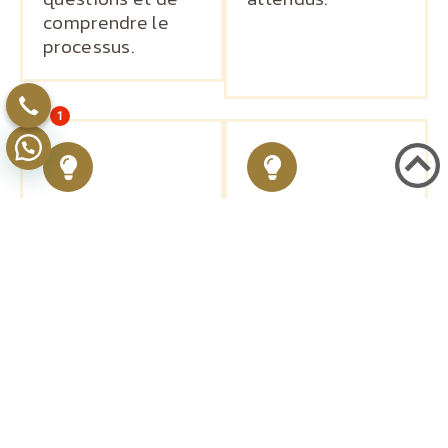
comprendre le
processus.
1
Préparation
Jour du
au traitement
traitement
Vous recevrez
Le jour du
des instructions
traitement, le Dr
détaillées pour la
Bensoussan
préparation, y
marquera les
compris les
zones de
ajustements de
traitement et
médicaments et
répondra à vos