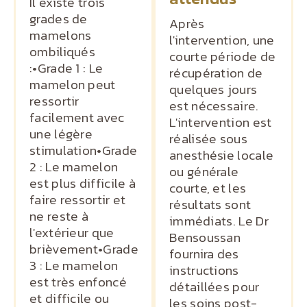
Il existe trois
grades de
Après
mamelons
l'intervention, une
ombiliqués
courte période de
:•Grade 1 : Le
récupération de
mamelon peut
quelques jours
ressortir
est nécessaire.
facilement avec
L'intervention est
une légère
réalisée sous
stimulation•Grade
anesthésie locale
2 : Le mamelon
ou générale
est plus difficile à
courte, et les
faire ressortir et
résultats sont
ne reste à
immédiats. Le Dr
l'extérieur que
Bensoussan
brièvement•Grade
fournira des
3 : Le mamelon
instructions
est très enfoncé
détaillées pour
et difficile ou
les soins post-