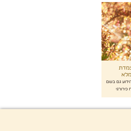
צמדת
מלא
הידוע גם בשם
 כירורגי